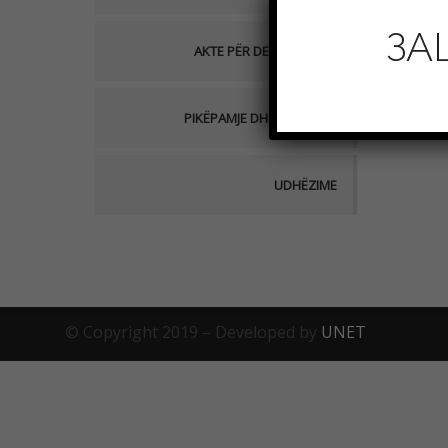
ЗА
AKTE PËR DEBAT PUBLIK
PIKËPAMJE DHE QARKORE
UDHËZIME
© Copyright 2019 – Developed by
UNET