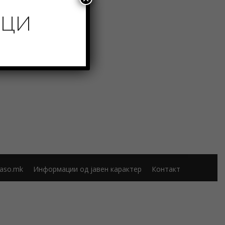
ИЦИ
aso.mk
Информации од јавен карактер
Контакт