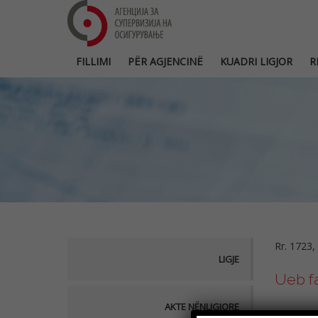
FILLIMI
PËR AGJENCINË
KUADRI LIGJOR
R
Rr. 1723,
LIGJE
Ueb f
AKTE NËNLIGJORE