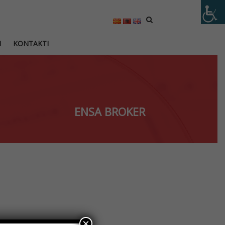
M
KONTAKTI
ENSA BROKER
×