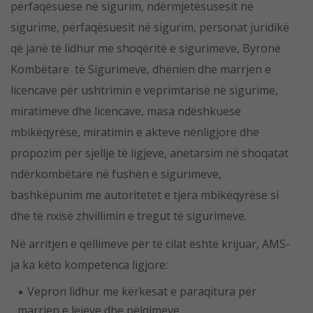
përfaqësuese në sigurim, ndërmjetësusesit në
sigurime, përfaqësuesit në sigurim, personat juridikë
që janë të lidhur me shoqëritë e sigurimeve, Byronë
Kombëtare të Sigurimeve, dhënien dhe marrjen e
licencave për ushtrimin e veprimtarisë në sigurime,
miratimeve dhe licencave, masa ndëshkuese
mbikëqyrëse, miratimin e akteve nënligjore dhe
propozim për sjellje të ligjeve, anëtarsim në shoqatat
ndërkombëtare në fushën e sigurimeve,
bashkëpunim me autoritetet e tjera mbikëqyrëse si
dhe të nxisë zhvillimin e tregut të sigurimeve.
Në arritjen e qëllimeve për të cilat është krijuar, AMS-
ja ka këto kompetenca ligjore:
Vepron lidhur me kërkesat e paraqitura për
marrjen e lejeve dhe pëlqimeve,