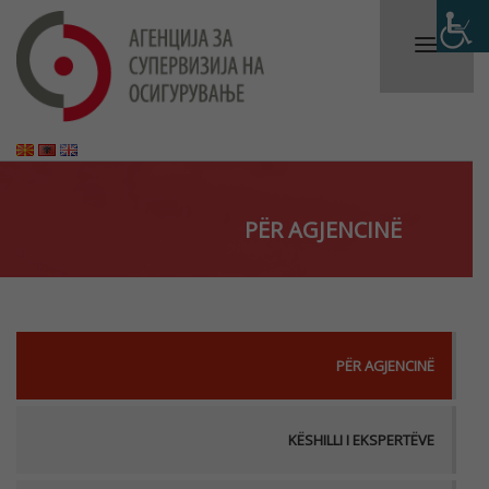
PËR AGJENCINË
PËR AGJENCINË
KËSHILLI I EKSPERTËVE