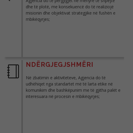
Agjencia do të përgjigjet në mënyrë të shpejtë
dhe të plotë, me konsekuencë do të realiziojë
misionin dhe objektivat strategjike në fushën e
mbikëqyrjes;
NDËRGJEGJSHMËRI
Në zbatimin e aktiviteteve, Agjencia do të
udhëhiqet nga standartet më të larta etike në
komunikim dhe bashkëpunim me të gjitha palët e
interesuara në procesin e mbikëqyrjes;