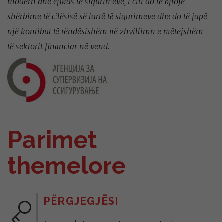
modern dhe efikas të sigurimeve, i cili do të ofrojë
shërbime të cilësisë së lartë të sigurimeve dhe do të japë
një kontibut të rëndësishëm në zhvillimn e mëtejshëm
të sektorit financiar në vend.
Parimet
themelore
PËRGJEGJËSI