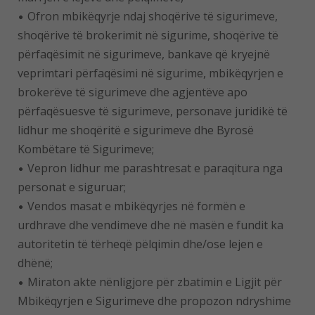
Ofron mbikëqyrje ndaj shoqërive të sigurimeve,
shoqërive të brokerimit në sigurime, shoqërive të
përfaqësimit në sigurimeve, bankave që kryejnë
veprimtari përfaqësimi në sigurime, mbikëqyrjen e
brokerëve të sigurimeve dhe agjentëve apo
përfaqësuesve të sigurimeve, personave juridikë të
lidhur me shoqëritë e sigurimeve dhe Byrosë
Kombëtare të Sigurimeve;
Vepron lidhur me parashtresat e paraqitura nga
personat e siguruar;
Vendos masat e mbikëqyrjes në formën e
urdhrave dhe vendimeve dhe në masën e fundit ka
autoritetin të tërheqë pëlqimin dhe/ose lejen e
dhënë;
Miraton akte nënligjore për zbatimin e Ligjit për
Mbikëqyrjen e Sigurimeve dhe propozon ndryshime