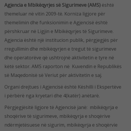
Agjencia e Mbikëqyrjes së Sigurimeve (AMS)
është
themeluar në vitin 2009-të. Korniza ligjore për
themelimin dhe funksionimin e Agjencisë është
përshkruar në Ligjin е Mbikëqyrjes të Sigurimeve.
Agjencia është një institucion publik, përgjegjës për
rregullimin dhe mbikëqyrjen e tregut të sigurimeve
dhe operatorëve që ushtrojnë aktivitetin e tyre në
këtë sektor. AMS raporton në Kuvendin e Republikës
së Maqedonisë së Veriut për aktivitetin e saj.
Organi drejtues i Agjencisë është Këshilli i Ekspertëve
i përbërë nga kryetari dhe 4(katër) anëtarë.
Përgjegjësitë ligjore të Agjencisë janë: mbikëqyrja e
shoqërive të sigurimeve, mbikëqyrja e shoqërive
ndërmjetësuese në sigurim, mbikëqyrja e shoqërvie