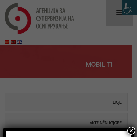
MOBILITI
LIGJE
AKTE NËNLIGJORE
×