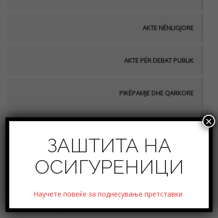
AKTE NËNLIGJORE
AKTE PËR DEBAT PUBLIK
PIKËPAMJE DHE QARKORE
×
UDHËZIME
ЗАШТИТА НА
ОСИГУРЕНИЦИ
Matrica e detyrimeve të shoqërive të përfaqësimit
Научете повеќе за поднесување претставки
në sigurime dhe shoqërive të brokerimit në sigurime
për vitin 2025,