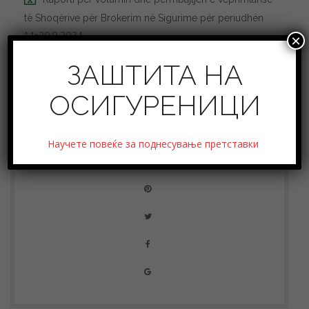
të Shoqërive për Brokerim në Sigurime për periudhën
1.1-30.9.2024
×
ЗАШТИТА НА
ОСИГУРЕНИЦИ
Научете повеќе за поднесување претставки
SHARE THIS POST