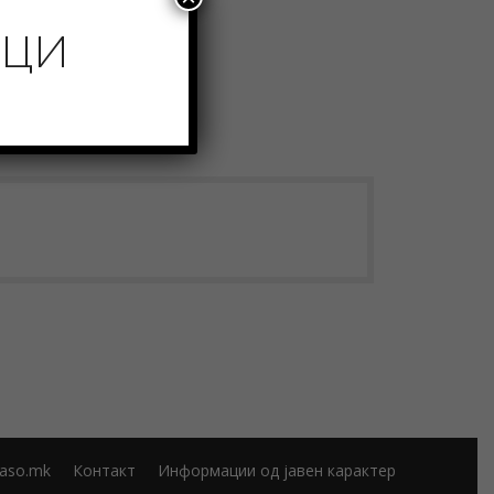
ИЦИ
aso.mk
Контакт
Информации од јавен карактер