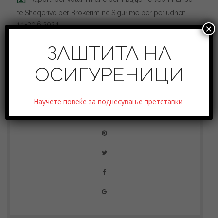
të Shoqërive për Brokerim në Sigurime për periudhën
1.1-30.6.2024
×
ЗАШТИТА НА
ОСИГУРЕНИЦИ
Научете повеќе за поднесување претставки
SHARE THIS POST