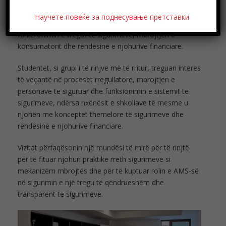
interaktiv dhe shkëmbimit të mendimeve, të rinjtë patën
Научете повеќе за поднесување претставки
mundësinë të merrnin informacion në lidhje me
funksionimin e tregut të sigurimeve, mbrojtjen e
konsumatorit dhe rëndësinë e njohurive financiare.
Studentët, si grupi i të rinjve më të rritur, treguan interes
të veçantë në proceset rregullatore, mbrojtjen e
personave të siguruar dhe funksionimin e sistemit të
sigurimeve, ndërsa nxënësit e shkollave të mesme u
njohën me konceptet themelore të sigurimeve dhe
rëndësinë e njohurive financiare.
Vizitat përfaqësonin një mundësi të mirë për të rinjtë
për të fituar njohuri praktike rreth sigurimeve si
mekanizëm mbrojtës dhe për të kuptuar rolin e AMS-së
në sigurimin e një tregu të qëndrueshëm dhe
transparent të sigurimeve.