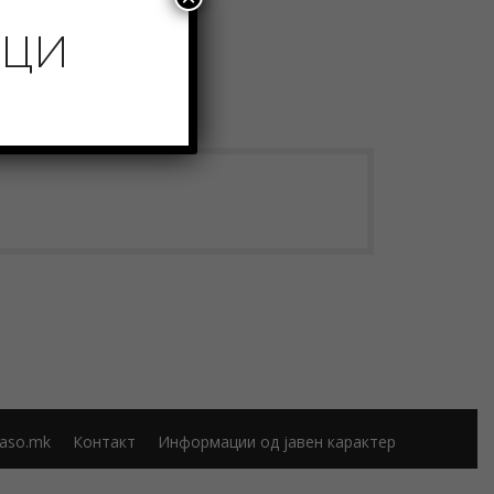
ИЦИ
aso.mk
Контакт
Информации од јавен карактер